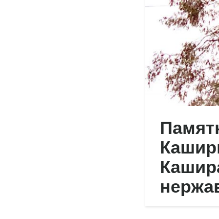
Памятн
Каширы
Кашира
нержа