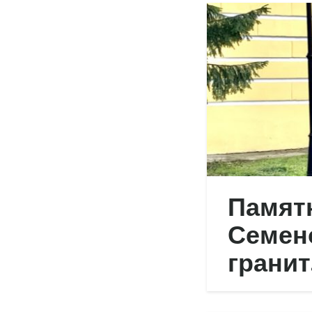
Памят
Семено
гранит