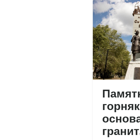
Памят
горняк
основа
гранит