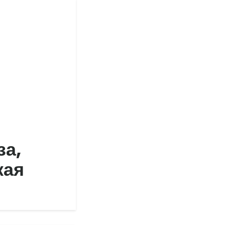
за,
кая