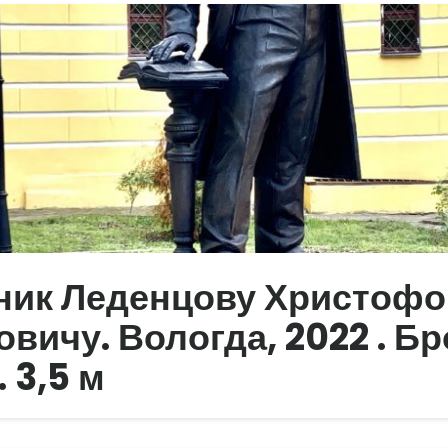
ник Леденцову Христофо
вичу. Вологда, 2022 . Бр
. 3,5 м