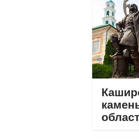
Каширс
камень
облас