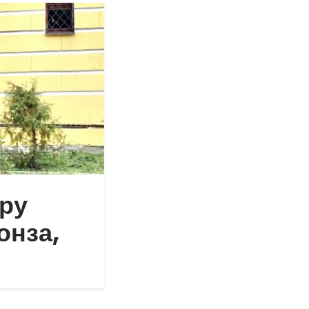
ру
онза,